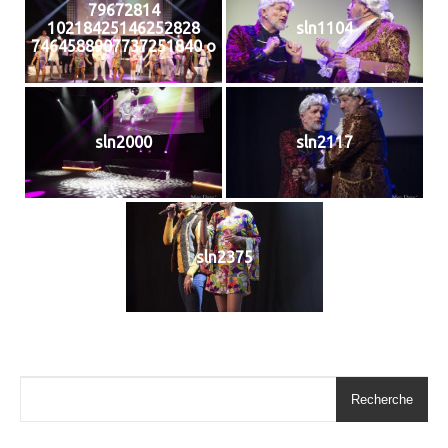
79672814
10218425146252828
sln1104
7464588907737251840 o
sln2000
sln2117
sln2375
Recherche