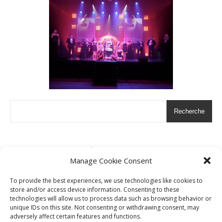
Recherche
Articles récents
Manage Cookie Consent
Extrait musical de Noémia
To provide the best experiences, we use technologies like cookies to
Merci d’avoir fait vivre Noémia !
store and/or access device information. Consenting to these
technologies will allow us to process data such as browsing behavior or
unique IDs on this site. Not consenting or withdrawing consent, may
adversely affect certain features and functions.