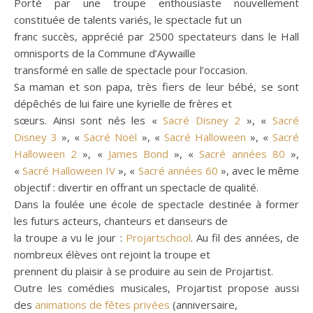
Porté par une troupe enthousiaste nouvellement
constituée de talents variés, le spectacle fut un
franc succès, apprécié par 2500 spectateurs dans le Hall
omnisports de la Commune d’Aywaille
transformé en salle de spectacle pour l’occasion.
Sa maman et son papa, très fiers de leur bébé, se sont
dépêchés de lui faire une kyrielle de frères et
sœurs. Ainsi sont nés les «
Sacré Disney 2
», «
Sacré
Disney 3
», «
Sacré Noël
», «
Sacré Halloween
», «
Sacré
Halloween 2
», «
James Bond
», «
Sacré années 80
»,
«
Sacré Halloween IV
», «
Sacré années 60
», avec le même
objectif : divertir en offrant un spectacle de qualité.
Dans la foulée une école de spectacle destinée à former
les futurs acteurs, chanteurs et danseurs de
la troupe a vu le jour :
Projartschool
. Au fil des années, de
nombreux élèves ont rejoint la troupe et
prennent du plaisir à se produire au sein de Projartist.
Outre les comédies musicales, Projartist propose aussi
des
animations de fêtes privées
(anniversaire,